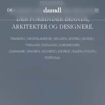
Videoafspiller
Videoafspiller
DAANDL,
DK
KOMMUNIKATIONSBUREAUET
DER FORBINDER BRANDS,
ARKITEKTER OG DESIGNERE.
FRANKRIG | NEDERLANDENE | BELGIEN | ØSTRIG | NORGE |
TYSKLAND | ENGLAND | LUXEMBOURG
|
DANMARK | SPANIEN | SCHWEIZ | SVERIGE | ITALIEN | POLEN |
PORTUGAL